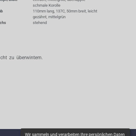
schmale Korolle
ub
110mm lang, 137C, 50mm breit, leicht
gezähnt, mittelgrün
chs
stehend
icht zu überwintern.
Wir sammeln und verarbeiten Ihre persönlichen Daten