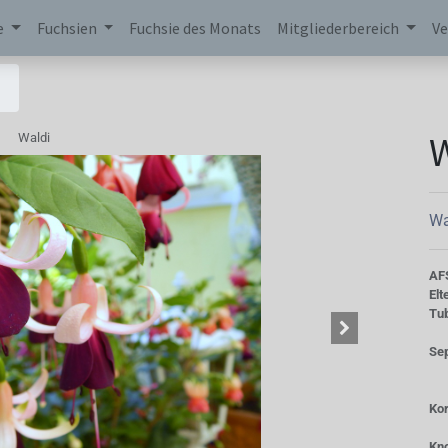
e
Fuchsien
Fuchsie des Monats
Mitgliederbereich
Ve
W
Waldi
Wa
AF
Elt
Tu
Se
Kor
Kn