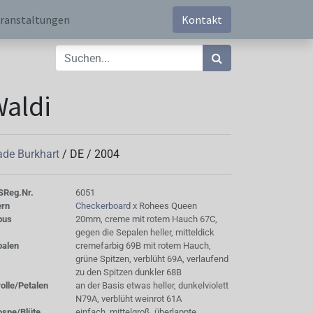
ranstaltungen
Kontakt
aldi
de Burkhart
/
DE
/
2004
S
Reg.Nr.
6051
ern
Checkerboard
x Rohees Queen
bus
20mm, creme mit rotem Hauch 67C,
gegen die Sepalen heller, mitteldick
palen
cremefarbig 69B mit rotem Hauch,
grüne Spitzen, verblüht 69A, verlaufend
zu den Spitzen dunkler 68B
olle/Petalen
an der Basis etwas heller, dunkelviolett
N79A, verblüht weinrot 61A
ospe/Blüte
einfach, mittelgroß, überlappte