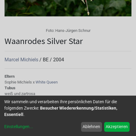
Foto:
Hans-Jürgen Schnur
Waanrodes Silver Star
Marcel Michiels
/
BE
/
2004
Eltern
Sophie Michiels x
White Queen
Tubus
weiß und zartrosa
Sepalen
Wir sammeln und verarbeiten Ihre persönlichen Daten für die
auffallend lange Sepalen, weiß mit zartrosa
folgenden Zwecke:
Besucher Wiedererkennung/Statistiken,
Korolle/Petalen
Essentiell
.
weiß
Knospe/Blüte
Einstellungen
...
Ablehnen
Akzeptieren
gefüllt, mittelgross
Laub