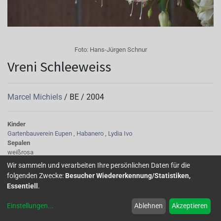
Foto:
Hans-Jürgen Schnur
Vreni Schleeweiss
Marcel Michiels
/
BE
/
2004
Kinder
Gartenbauverein Eupen
,
Habanero
,
Lydia Ivo
Sepalen
weißrosa
Korolle/Petalen
Wir sammeln und verarbeiten Ihre persönlichen Daten für die
weiß
folgenden Zwecke:
Besucher Wiedererkennung/Statistiken,
Knospe/Blüte
Essentiell
.
gefüllt, mittelgross
Wuchs
Einstellungen
...
Ablehnen
Akzeptieren
stehend