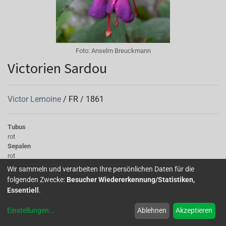
Foto:
Anselm Breuckmann
Victorien Sardou
Victor Lemoine
/
FR
/
1861
Tubus
rot
Sepalen
rot
Korolle/Petalen
Wir sammeln und verarbeiten Ihre persönlichen Daten für die
dunkelviolett
folgenden Zwecke:
Besucher Wiedererkennung/Statistiken,
Wuchs
Essentiell
.
aufrecht, buschig, stark wachsend
Einstellungen
...
Ablehnen
Akzeptieren
'Victorien Sardou', eine unspektakuläre Fuchsie, die sich