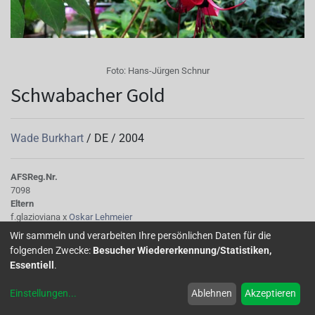
Foto:
Hans-Jürgen Schnur
Schwabacher Gold
Wade Burkhart
/
DE
/
2004
AFS
Reg.Nr.
7098
Eltern
f.glazioviana x
Oskar Lehmeier
Tubus
Wir sammeln und verarbeiten Ihre persönlichen Daten für die
dunkelkarminviolettrot 61B, in der Mitte eine Verdickung, kurz
folgenden Zwecke:
Besucher Wiedererkennung/Statistiken,
Sepalen
Essentiell
.
dunkelkarminviolettrot 61B, schmal
Korolle/Petalen
Einstellungen
...
Ablehnen
Akzeptieren
dunkelviolett
Knospe/Blüte