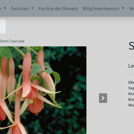
e
Fuchsien
Fuchsie des Monats
Mitgliederbereich
Ve
lmon Cascade
Le
Elt
Se
Kor
Kn
Wu