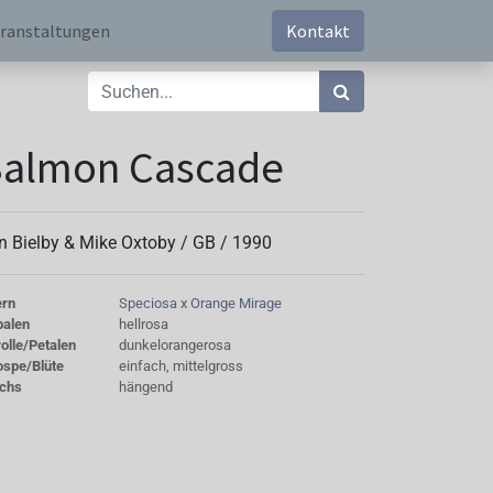
ranstaltungen
Kontakt
Salmon Cascade
n Bielby & Mike Oxtoby /
GB
/
1990
ern
Speciosa
x
Orange Mirage
palen
hellrosa
olle/Petalen
dunkelorangerosa
ospe/Blüte
einfach, mittelgross
chs
hängend