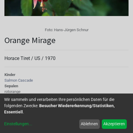
Foto:
Hans-Jürgen Schnur
Orange Mirage
Horace Tiret /
US
/
1970
Kinder
Salmon Cascade
Sepalen
rotorange
Korolle/Petalen
Wir sammeln und verarbeiten Ihre persönlichen Daten für die
orange
folgenden Zwecke:
Besucher Wiedererkennung/Statistiken,
Knospe/Blüte
Essentiell
.
einfach, gross
Wuchs
Einstellungen
...
Ablehnen
Akzeptieren
halb hängend