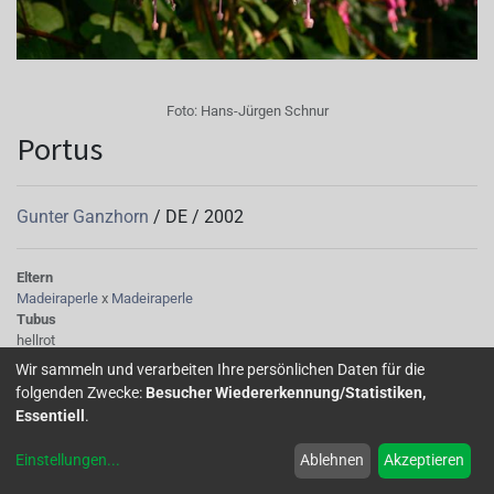
Foto:
Hans-Jürgen Schnur
Portus
Gunter Ganzhorn
/
DE
/
2002
Eltern
Madeiraperle
x
Madeiraperle
Tubus
hellrot
Sepalen
Wir sammeln und verarbeiten Ihre persönlichen Daten für die
hellrot
folgenden Zwecke:
Besucher Wiedererkennung/Statistiken,
Korolle/Petalen
Essentiell
.
violettrot
Knospe/Blüte
Einstellungen
...
Ablehnen
Akzeptieren
einfach, mittelgross
Laub