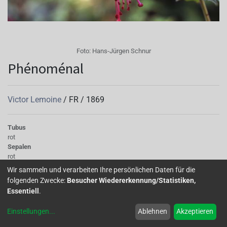
Foto:
Hans-Jürgen Schnur
Phénoménal
Victor Lemoine
/
FR
/
1869
Tubus
rot
Sepalen
rot
Korolle/Petalen
Wir sammeln und verarbeiten Ihre persönlichen Daten für die
blau
folgenden Zwecke:
Besucher Wiedererkennung/Statistiken,
Staubgefäße
Essentiell
.
pink
Stempel
Einstellungen
...
Ablehnen
Akzeptieren
rot
Knospe/Blüte