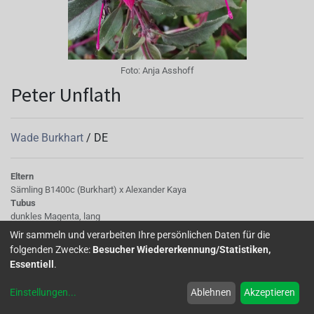
Foto:
Anja Asshoff
Peter Unflath
Wade Burkhart
/
DE
Eltern
Sämling B1400c (Burkhart) x Alexander Kaya
Tubus
dunkles Magenta, lang
Sepalen
Wir sammeln und verarbeiten Ihre persönlichen Daten für die
dunkles Magenta, schlank
folgenden Zwecke:
Besucher Wiedererkennung/Statistiken,
Korolle/Petalen
Essentiell
.
magenta geadert, weiß
Staubgefäße
Einstellungen
...
Ablehnen
Akzeptieren
Staubbeutel tiefviolett, magenta
Stempel