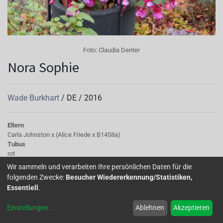
Foto:
Claudia Denter
Nora Sophie
Wade Burkhart
/
DE
/
2016
Eltern
Carla Johnston x (Alice Friede x B1458a)
Tubus
rot
Sepalen
Wir sammeln und verarbeiten Ihre persönlichen Daten für die
hochgeschlagen, rot
folgenden Zwecke:
Besucher Wiedererkennung/Statistiken,
Korolle/Petalen
Essentiell
.
blaulila
Knospe/Blüte
Einstellungen
...
Ablehnen
Akzeptieren
einfach bis halbgefüllt, mittelgroß
Laub