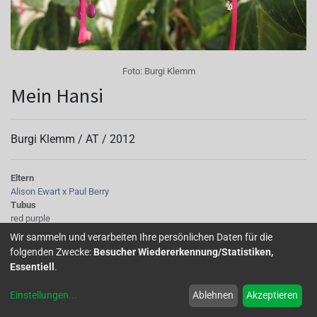
Foto:
Burgi Klemm
Mein Hansi
Burgi Klemm /
AT
/
2012
Eltern
Alison Ewart
x
Paul Berry
Tubus
red purple
Sepalen
Wir sammeln und verarbeiten Ihre persönlichen Daten für die
red purple
folgenden Zwecke:
Besucher Wiedererkennung/Statistiken,
Korolle/Petalen
Essentiell
.
dunkelrot
Staubgefäße
Einstellungen
...
Ablehnen
Akzeptieren
dunkelrot
Stempel