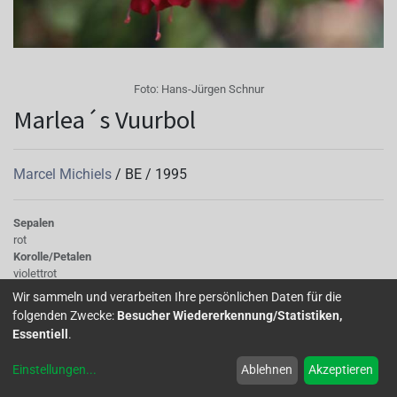
Foto:
Hans-Jürgen Schnur
Marlea´s Vuurbol
Marcel Michiels
/
BE
/
1995
Sepalen
rot
Korolle/Petalen
violettrot
Knospe/Blüte
Wir sammeln und verarbeiten Ihre persönlichen Daten für die
gefüllt, gross
folgenden Zwecke:
Besucher Wiedererkennung/Statistiken,
Wuchs
Essentiell
.
stehend
Einstellungen
...
Ablehnen
Akzeptieren