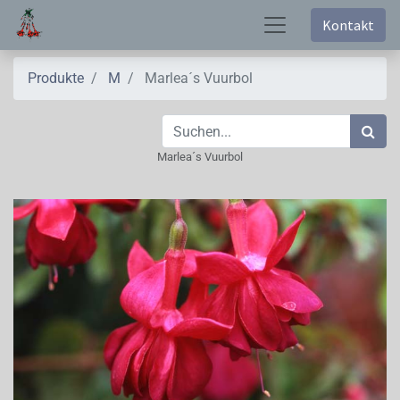
Kontakt
Produkte
M
Marlea´s Vuurbol
Marlea´s Vuurbol