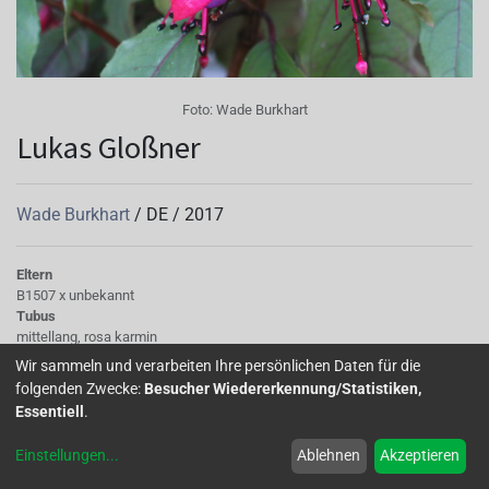
Foto:
Wade Burkhart
Lukas Gloßner
Wade Burkhart
/
DE
/
2017
Eltern
B1507 x unbekannt
Tubus
mittellang, rosa karmin
Sepalen
Wir sammeln und verarbeiten Ihre persönlichen Daten für die
rosa karmin
folgenden Zwecke:
Besucher Wiedererkennung/Statistiken,
Korolle/Petalen
Essentiell
.
purpurviolett
Knospe/Blüte
Einstellungen
...
Ablehnen
Akzeptieren
Blüte mittelgroß, einfach
Laub