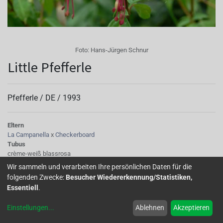
Foto:
Hans-Jürgen Schnur
Little Pfefferle
Pfefferle /
DE
/
1993
Eltern
La Campanella
x
Checkerboard
Tubus
crème-weiß blassrosa
Sepalen
Wir sammeln und verarbeiten Ihre persönlichen Daten für die
weiß blassrosa Unterseite
folgenden Zwecke:
Besucher Wiedererkennung/Statistiken,
Korolle/Petalen
Essentiell
.
purpur
Staubgefäße
Einstellungen
...
Ablehnen
Akzeptieren
hellrosa
Stempel