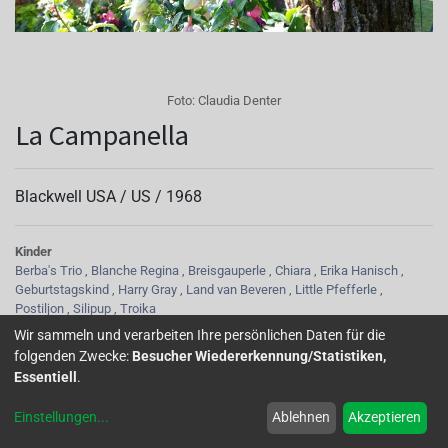
Foto:
Claudia Denter
La Campanella
Blackwell USA /
US
/
1968
Kinder
Berba's Trio
,
Blanche Regina
,
Breisgauperle
,
Chiara
,
Erika Hanisch
,
Geburtstagskind
,
Harry Gray
,
Land van Beveren
,
Little Pfefferle
,
Postiljon
,
Silipup
,
Troika
Tubus
Wir sammeln und verarbeiten Ihre persönlichen Daten für die
fleischfarben, hell
folgenden Zwecke:
Besucher Wiedererkennung/Statistiken,
Sepalen
Essentiell
.
weiß mit rosa Hauch
Korolle/Petalen
Einstellungen
...
Ablehnen
Akzeptieren
halbgefüllt, violettblau
Staubgefäße