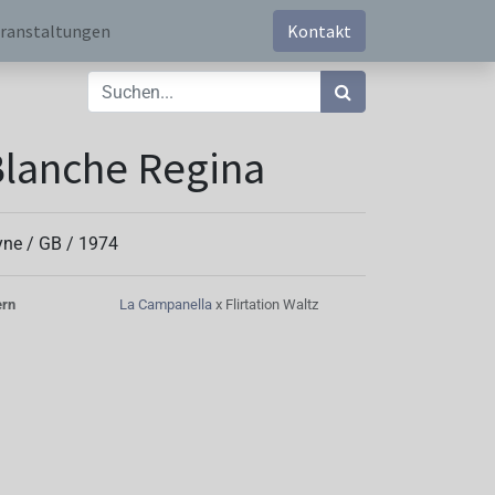
ranstaltungen
Kontakt
lanche Regina
yne /
GB
/
1974
ern
La Campanella
x Flirtation Waltz