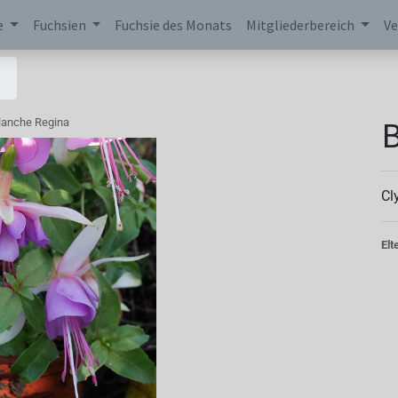
e
Fuchsien
Fuchsie des Monats
Mitgliederbereich
Ve
B
lanche Regina
Cl
Elt