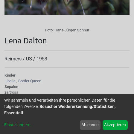
Foto:
Hans-Jürgen Schnur
Lena Dalton
Reimers /
US
/
1953
Kinder
Libelle
,
Border Queen
Sepalen
zartrosa
Korolle/Petalen
Wir sammeln und verarbeiten Ihre persönlichen Daten für die
lavendel
folgenden Zwecke:
Besucher Wiedererkennung/Statistiken,
Knospe/Blüte
Essentiell
.
gefüllt, mittelgross
Wuchs
Einstellungen
...
Ablehnen
Akzeptieren
stehend