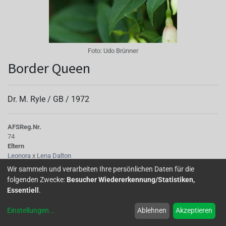
Foto:
Udo Brünner
Border Queen
Dr. M. Ryle /
GB
/
1972
AFS
Reg.Nr.
74
Eltern
Leonora
x
Lena Dalton
Kinder
Wir sammeln und verarbeiten Ihre persönlichen Daten für die
Doris Joan
,
Vivienne Thompson
folgenden Zwecke:
Besucher Wiedererkennung/Statistiken,
Tubus
Essentiell
.
kurz und dünn, pink
Sepalen
Einstellungen
...
Ablehnen
Akzeptieren
dunkler geadert, grüne Spitzen, pink, unterseits rosenrot
Korolle/Petalen