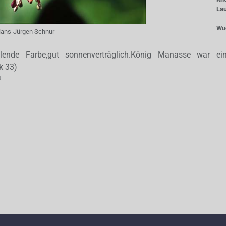
La
Wu
ans-Jürgen Schnur
llende Farbe,gut sonnenverträglich.König Manasse war ein 
k 33)
t