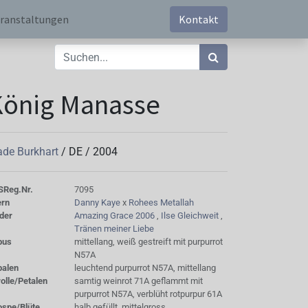
ranstaltungen
Kontakt
König Manasse
de Burkhart
/
DE
/
2004
S
Reg.Nr.
7095
ern
Danny Kaye
x
Rohees Metallah
der
Amazing Grace 2006
,
Ilse Gleichweit
,
Tränen meiner Liebe
bus
mittellang, weiß gestreift mit purpurrot
N57A
palen
leuchtend purpurrot N57A, mittellang
olle/Petalen
samtig weinrot 71A geflammt mit
purpurrot N57A, verblüht rotpurpur 61A
ospe/Blüte
halb gefüllt, mittelgross