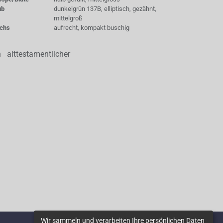
ub
dunkelgrün 137B, elliptisch, gezähnt,
mittelgroß
chs
aufrecht, kompakt buschig
alttestamentlicher
Wir sammeln und verarbeiten Ihre persönlichen Daten