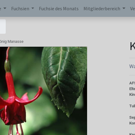
e
Fuchsien
Fuchsie des Monats
Mitgliederbereich
Ve
önig Manasse
Wa
AF
Elt
Kin
Tu
Se
Kor
Kn