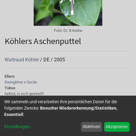
Foto:
Dr. B.Kerbe
Köhlers Aschenputtel
Waltraud Köhler
/
DE
/
2005
Eltern
Swingtime
x
Cecile
Tubus
hellrot, in sich gestreift
Sepalen
Wir sammeln und verarbeiten Ihre persönlichen Daten für die
Sepalen waagerecht bis schräg oben zurückgeschlagen, grüne Spitzen,
folgenden Zwecke:
Besucher Wiedererkennung/Statistiken,
leicht gekreppt, obenauf: hellrot-creme, rötl. gestreift, unterseits: Rot
Essentiell
.
Korolle/Petalen
Korolle später weinrot färbend, außen an der Korolle kleine rosa Zipfel
Einstellungen
...
Ablehnen
Akzeptieren
bzw. rosa Streifen von der Basis ausgehend, dunkelblau bis lila, gefüllt, rot
geadert