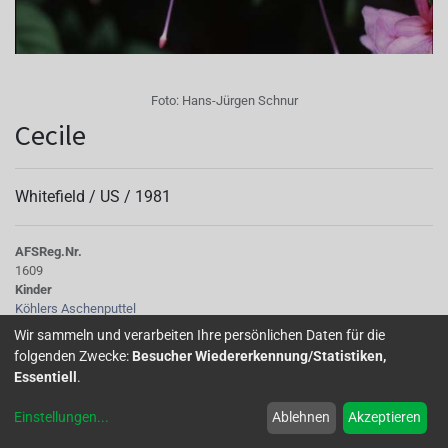
Foto:
Hans-Jürgen Schnur
Cecile
Whitefield /
US
/
1981
AFS
Reg.Nr.
1609
Kinder
Köhlers Aschenputtel
Tubus
Wir sammeln und verarbeiten Ihre persönlichen Daten für die
dick, hellrosa
folgenden Zwecke:
Besucher Wiedererkennung/Statistiken,
Sepalen
Essentiell
.
hochgestellt, tiefrosa mit lichtgrünen Spitzen
Korolle/Petalen
Einstellungen
...
Ablehnen
Akzeptieren
an der Basis rosa, lavendelblau, stark gekräuselt
Staubgefäße