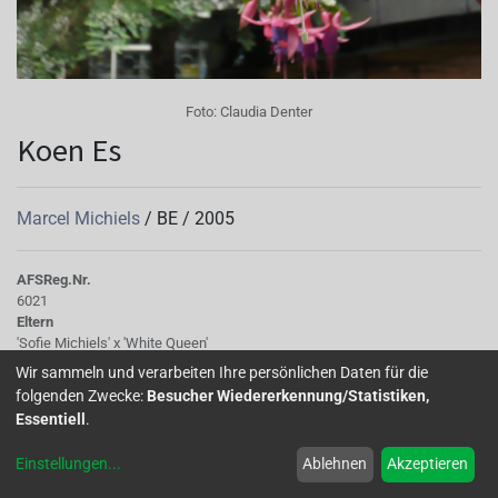
Foto:
Claudia Denter
Koen Es
Marcel Michiels
/
BE
/
2005
AFS
Reg.Nr.
6021
Eltern
'Sofie Michiels' x 'White Queen'
Tubus
Wir sammeln und verarbeiten Ihre persönlichen Daten für die
Weiß
folgenden Zwecke:
Besucher Wiedererkennung/Statistiken,
Sepalen
Essentiell
.
Weiß, grüne Spitzen hochgeschlagen
Korolle/Petalen
Einstellungen
...
Ablehnen
Akzeptieren
gefüllt, weiß mit rosa Hauch
Knospe/Blüte