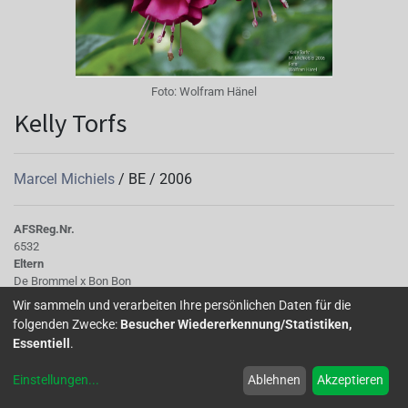
Foto:
Wolfram Hänel
Kelly Torfs
Marcel Michiels
/
BE
/
2006
AFS
Reg.Nr.
6532
Eltern
De Brommel x Bon Bon
Wir sammeln und verarbeiten Ihre persönlichen Daten für die
folgenden Zwecke:
Besucher Wiedererkennung/Statistiken,
Essentiell
.
Home
Über uns
Galerie
Mitglied werden
Forum
Einstellungen
...
Ablehnen
Akzeptieren
Impressum
Datenschutz