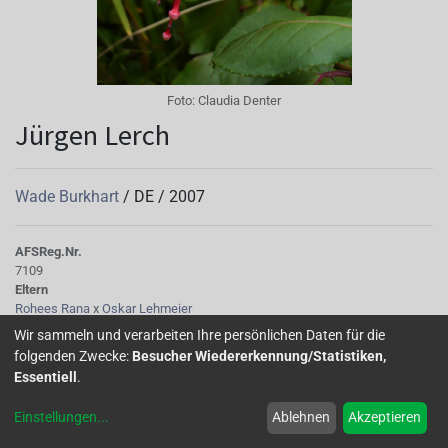
Foto:
Claudia Denter
Jürgen Lerch
Wade Burkhart
/
DE
/
2007
AFS
Reg.Nr.
7109
Eltern
Rohees Rana
x
Oskar Lehmeier
Kinder
Wir sammeln und verarbeiten Ihre persönlichen Daten für die
Botanischer Garten Augsburg
folgenden Zwecke:
Besucher Wiedererkennung/Statistiken,
Tubus
Essentiell
.
kurz, lilarot 52A
Sepalen
Einstellungen
...
Ablehnen
Akzeptieren
breit, fest, lilarot 52A
Korolle/Petalen