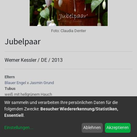
Foto:
Claudia Denter
Jubelpaar
Werner Kessler /
DE
/
2013
Eltern
Blauer Engel
x
Jasmin Grund
Tubus
weiß mit hellgrünem Hauch
Sepalen
Wir sammeln und verarbeiten Ihre persönlichen Daten für die
Oberseite weiß, Unterseite hellrosa
folgenden Zwecke:
Besucher Wiedererkennung/Statistiken,
Korolle/Petalen
Essentiell
.
an der Basis violett-rote Flecken., bei reifen Blüten in purpur übergehend,
blau
Einstellungen
...
Ablehnen
Akzeptieren
Knospe/Blüte
Blüte mittelgroß, gefüllt