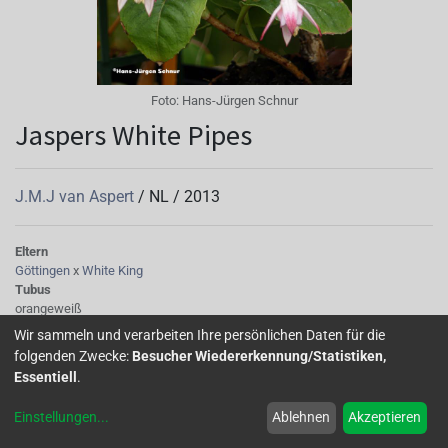
Foto:
Hans-Jürgen Schnur
Jaspers White Pipes
J.M.J van Aspert
/
NL
/
2013
Eltern
Göttingen
x
White King
Tubus
orangeweiß
Sepalen
Wir sammeln und verarbeiten Ihre persönlichen Daten für die
orangeweiß
folgenden Zwecke:
Besucher Wiedererkennung/Statistiken,
Korolle/Petalen
Essentiell
.
blassrosa
Knospe/Blüte
Einstellungen
...
Ablehnen
Akzeptieren
einfach, lang
Wuchs