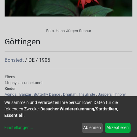
Foto:
Hans-Jürgen Schnur
Göttingen
Bonstedt
/
DE
/
1905
Eltern
f.triphylla x unbekannt
Kinder
Adinda
,
Banzai
,
Butterfly Dance
,
Dharlah
,
Insulinde
,
Jaspers Thriphy
Salmon
,
Jaspers White Pipes
, Long Distance
Wir sammeln und verarbeiten Ihre persönlichen Daten für die
Sepalen
folgenden Zwecke:
Besucher Wiedererkennung/Statistiken,
orangerot
Essentiell
.
Korolle/Petalen
orange
Einstellungen
...
Ablehnen
Akzeptieren
Knospe/Blüte
einfach, mittelgross