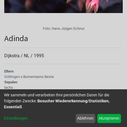
Foto:
Hans-Jürgen Schnur
Adinda
Dijkstra /
NL
/
1995
Eltern
Göttingen
x Bornemanns Beste
Sepalen
lachs
Korolle/Petalen
Wir sammeln und verarbeiten Ihre persönlichen Daten für die
hellrosa
folgenden Zwecke:
Besucher Wiedererkennung/Statistiken,
Knospe/Blüte
Essentiell
.
einfach, klein
Wuchs
Einstellungen
...
Ablehnen
Akzeptieren
stehend