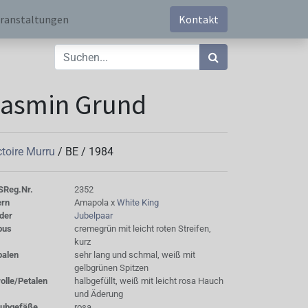
ranstaltungen
Kontakt
Jasmin Grund
ctoire Murru
/
BE
/
1984
S
Reg.Nr.
2352
ern
Amapola x
White King
der
Jubelpaar
bus
cremegrün mit leicht roten Streifen,
kurz
palen
sehr lang und schmal, weiß mit
gelbgrünen Spitzen
olle/Petalen
halbgefüllt, weiß mit leicht rosa Hauch
und Äderung
aubgefäße
rosa