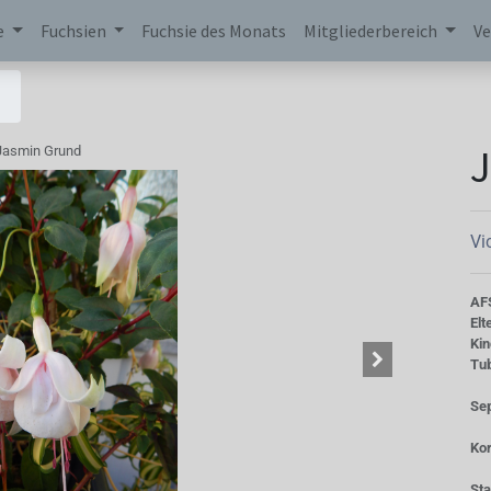
e
Fuchsien
Fuchsie des Monats
Mitgliederbereich
Ve
Jasmin Grund
Vi
AF
Elt
Kin
Tu
Se
Kor
St