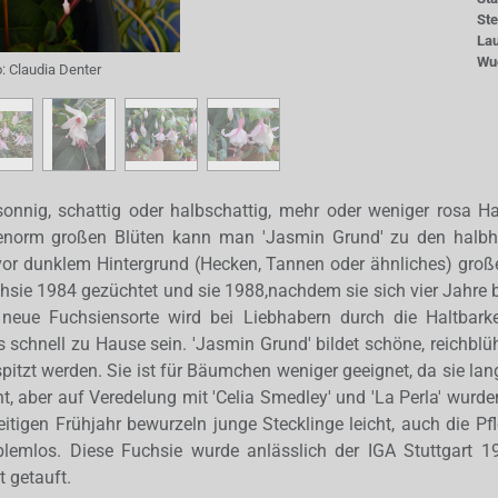
St
La
Wu
o:
Claudia Denter
sonnig, schattig oder halbschattig, mehr oder weniger rosa Ha
 enorm großen Blüten kann man 'Jasmin Grund' zu den halb
 vor dunklem Hintergrund (Hecken, Tannen oder ähnliches) große
hsie 1984 gezüchtet und sie 1988,nachdem sie sich vier Jahre 
neue Fuchsiensorte wird bei Liebhabern durch die Haltbark
s schnell zu Hause sein. 'Jasmin Grund' bildet schöne, reichb
spitzt werden. Sie ist für Bäumchen weniger geeignet, da sie la
cht, aber auf Veredelung mit 'Celia Smedley' und 'La Perla' wurd
 zeitigen Frühjahr bewurzeln junge Stecklinge leicht, auch die P
roblemlos. Diese Fuchsie wurde anlässlich der IGA Stuttgart 1
 getauft.