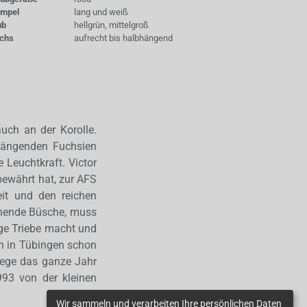
empel
lang und weiß
ub
hellgrün, mittelgroß
chs
aufrecht bis halbhängend
uch an der Korolle.
hängenden Fuchsien
 Leuchtkraft. Victor
bewährt hat, zur AFS
eit und den reichen
lühende Büsche, muss
nge Triebe macht und
en in Tübingen schon
flege das ganze Jahr
993 von der kleinen
Wir sammeln und verarbeiten Ihre persönlichen Daten