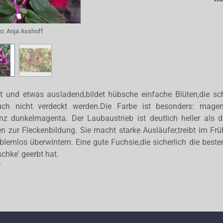
to:
Anja Asshoff
t und etwas ausladend,bildet hübsche einfache Blüten,die s
h nicht verdeckt werden.Die Farbe ist besonders: mage
nz dunkelmagenta. Der Laubaustrieb ist deutlich heller als d
gen zur Fleckenbildung. Sie macht starke Ausläufer,treibt im Frü
roblemlos überwintern. Eine gute Fuchsie,die sicherlich die best
schke' geerbt hat.
r