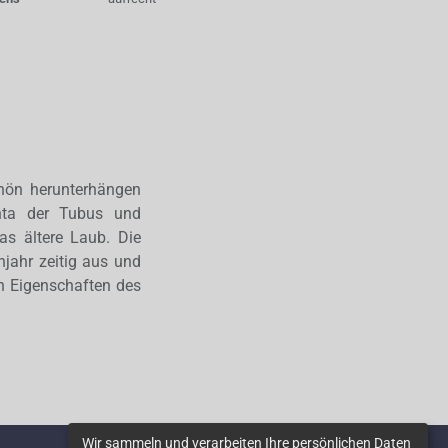
chön herunterhängen
nta der Tubus und
as ältere Laub. Die
hjahr zeitig aus und
en Eigenschaften des
Wir sammeln und verarbeiten Ihre persönlichen Daten