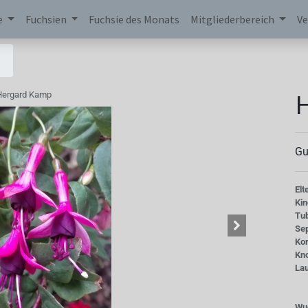
e
Fuchsien
Fuchsie des Monats
Mitgliederbereich
Ve
Hergard Kamp
Gu
Elt
Kin
Tu
Se
Kor
Kn
La
Wu