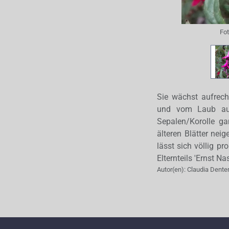
Fo
Sie wächst aufrech
und vom Laub auc
Sepalen/Korolle ga
älteren Blätter nei
lässt sich völlig p
Elternteils 'Ernst Na
Autor(en):
Claudia Dente