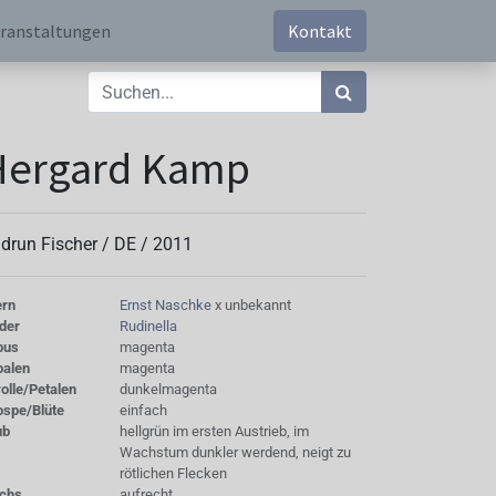
ranstaltungen
Kontakt
Hergard Kamp
drun Fischer /
DE
/
2011
ern
Ernst Naschke
x unbekannt
der
Rudinella
bus
magenta
palen
magenta
olle/Petalen
dunkelmagenta
ospe/Blüte
einfach
ub
hellgrün im ersten Austrieb, im
Wachstum dunkler werdend, neigt zu
rötlichen Flecken
chs
aufrecht