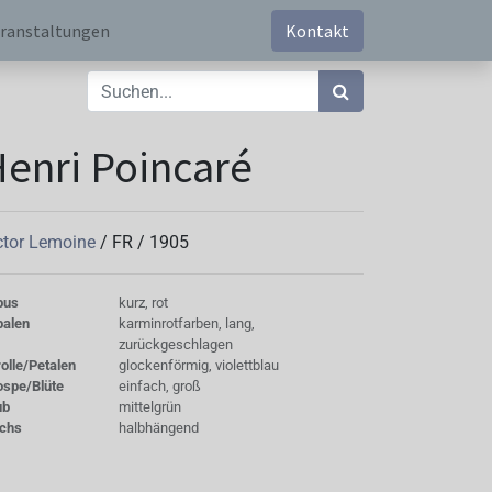
ranstaltungen
Kontakt
enri Poincaré
ctor Lemoine
/
FR
/
1905
bus
kurz, rot
palen
karminrotfarben, lang,
zurückgeschlagen
olle/Petalen
glockenförmig, violettblau
ospe/Blüte
einfach, groß
ub
mittelgrün
chs
halbhängend