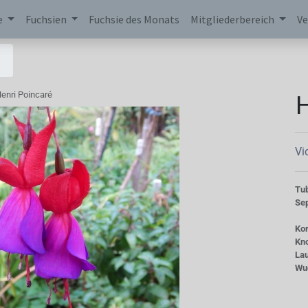
e
Fuchsien
Fuchsie des Monats
Mitgliederbereich
Ve
H
enri Poincaré
Vi
Tu
Se
Kor
Kn
La
Wu