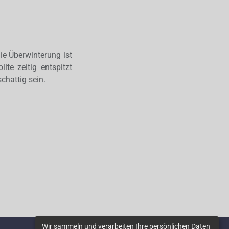
ie Überwinterung ist
lte zeitig entspitzt
chattig sein.
Wir sammeln und verarbeiten Ihre persönlichen Daten