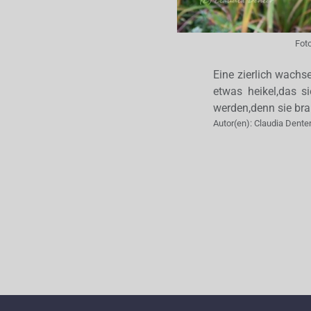
Fot
Eine zierlich wachs
etwas heikel,das si
werden,denn sie brau
Autor(en):
Claudia Dente