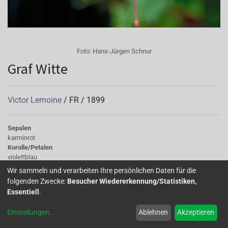
Foto:
Hans-Jürgen Schnur
Graf Witte
Victor Lemoine
/
FR
/
1899
Sepalen
karminrot
Korolle/Petalen
violettblau
Staubgefäße
Wir sammeln und verarbeiten Ihre persönlichen Daten für die
dunkles Rosa
folgenden Zwecke:
Besucher Wiedererkennung/Statistiken,
Stempel
Essentiell
.
Pink
Knospe/Blüte
Einstellungen
...
Ablehnen
Akzeptieren
einfach, mittelgross
Laub