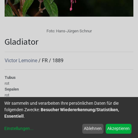
Foto:
Hans-Jürgen Schnur
Gladiator
Victor Lemoine
/
FR
/
1889
Tubus
rot
Sepalen
rot
Korolle/Petalen
Wir sammeln und verarbeiten Ihre persönlichen Daten für die
weiß
folgenden Zwecke:
Besucher Wiedererkennung/Statistiken,
Staubgefäße
Essentiell
.
rosa
Stempel
Einstellungen
...
Ablehnen
Akzeptieren
rosa
Knospe/Blüte