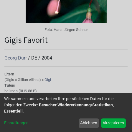
Foto:
Hans-Jürgen Schnur
Gigis Favorit
Georg Dürr
/
DE
/
2004
Eltern
(Gigis x Gillian Althea) x
Gigi
Tubus
hellrosa (RHS 58 B)
Sepalen
Wir sammeln und verarbeiten Ihre persönlichen Daten für die
hellrosa (RHS 58 C)
folgenden Zwecke:
Besucher Wiedererkennung/Statistiken,
Korolle/Petalen
Essentiell
.
lebhaftrosakarmin (RHS 58 B)
Staubgefäße
Einstellungen
...
Ablehnen
Akzeptieren
hellrotlila (RHS 65 A)
Stempel