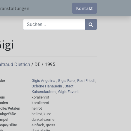
ranstaltungen
Kontakt
igi
ltraud Dietrich
/
DE
/
1995
der
Gigis Angelina
,
Gigis Faro
,
Rosi Friedl
,
Schöne Hanauerin
,
Stadt
Kaiserslautern
,
Gigis Favorit
bus
korallenrot
palen
korallenrot
olle/Petalen
hellrot
aubgefäße
hellrot, kurz
empel
dunkel-creme
ospe/Blüte
einfach, gross
ub
dunkelgrün