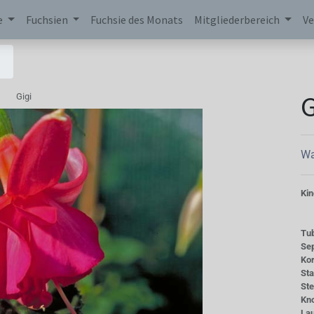
e
Fuchsien
Fuchsie des Monats
Mitgliederbereich
Ve
G
Gigi
Wa
Kin
Tu
Se
Kor
St
St
Kn
La