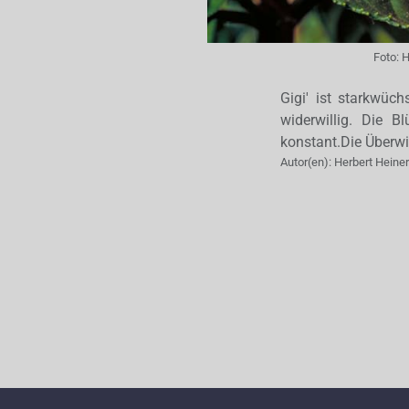
Foto:
H
Gigi' ist starkwüc
widerwillig. Die B
konstant.Die Überwi
Autor(en):
Herbert Hein