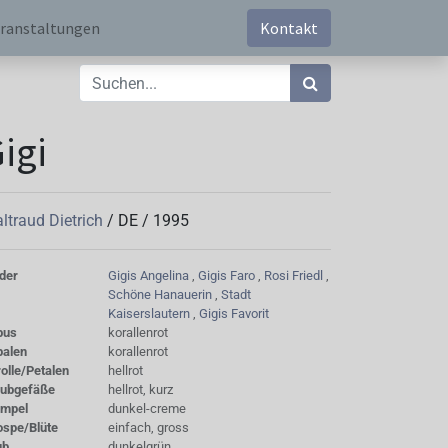
ranstaltungen
Kontakt
igi
ltraud Dietrich
/
DE
/
1995
der
Gigis Angelina
,
Gigis Faro
,
Rosi Friedl
,
Schöne Hanauerin
,
Stadt
Kaiserslautern
,
Gigis Favorit
bus
korallenrot
palen
korallenrot
olle/Petalen
hellrot
aubgefäße
hellrot, kurz
empel
dunkel-creme
ospe/Blüte
einfach, gross
ub
dunkelgrün