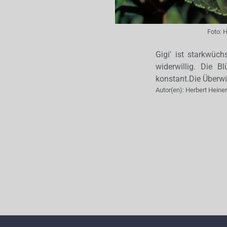
Foto:
H
Gigi' ist starkwüc
widerwillig. Die B
konstant.Die Überwi
Autor(en):
Herbert Hein