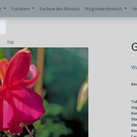
e
Fuchsien
Fuchsie des Monats
Mitgliederbereich
Ve
G
Gigi
Wa
Kin
Tu
Se
Kor
St
St
Kn
La