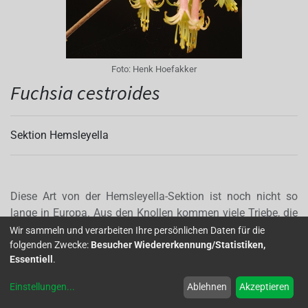
Foto:
Henk Hoefakker
Fuchsia cestroides
Sektion Hemsleyella
Diese Art von der Hemsleyella-Sektion ist noch nicht so
lange in Europa. Aus den Knollen kommen viele Triebe, die
sich schlecht verzweigen. Am Ende dieser Triebe entstehen
Wir sammeln und verarbeiten Ihre persönlichen Daten für die
folgenden Zwecke:
Besucher Wiedererkennung/Statistiken,
schon in Januar kleine Trauben kleiner Knospen. Bis zur
Essentiell
.
Blüte dauert es aber noch bis April/Mai. Sie sind nicht groß,
ungefähr 2,5 cm, und haben eine schöne Pastellfarbe,
Einstellungen
...
Ablehnen
Akzeptieren
wahrscheinlich weil sie im Gewächshaus nicht so viel Licht