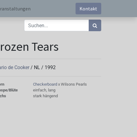
ranstaltungen
Kontakt
rozen Tears
rio de Cooker
/
NL
/
1992
ern
Checkerboard
x Wilsons Pearls
ospe/Blüte
einfach, lang
chs
stark hängend