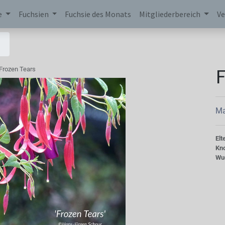
e
Fuchsien
Fuchsie des Monats
Mitgliederbereich
Ve
F
Frozen Tears
Ma
Elt
Kn
Wu