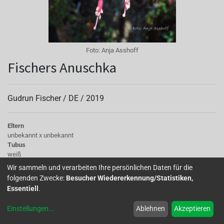
Foto:
Anja Asshoff
Fischers Anuschka
Gudrun Fischer /
DE
/
2019
Eltern
unbekannt x unbekannt
Tubus
weiß
Sepalen
Wir sammeln und verarbeiten Ihre persönlichen Daten für die
weiß
folgenden Zwecke:
Besucher Wiedererkennung/Statistiken,
Korolle/Petalen
Essentiell
.
rosa-violett
Staubgefäße
Einstellungen
...
Ablehnen
Akzeptieren
rot
Knospe/Blüte