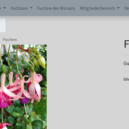
e
Fuchsien
Fuchsie des Monats
Mitgliederbereich
Ve
F
Fischers
Gu
Elt