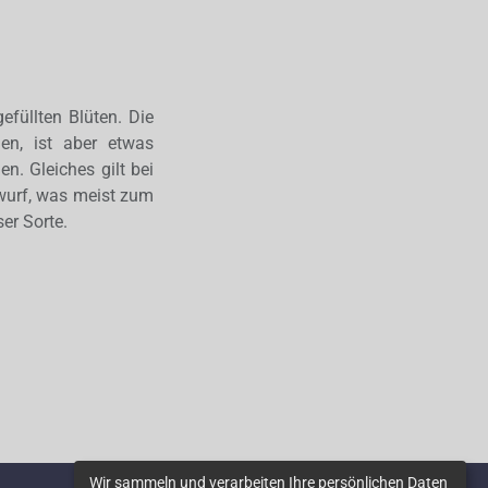
efüllten Blüten. Die
den, ist aber etwas
n. Gleiches gilt bei
bwurf, was meist zum
er Sorte.
Wir sammeln und verarbeiten Ihre persönlichen Daten