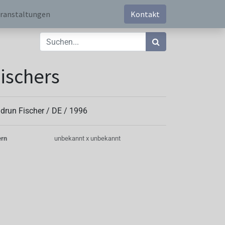
ranstaltungen
Kontakt
ischers
drun Fischer /
DE
/
1996
ern
unbekannt x unbekannt