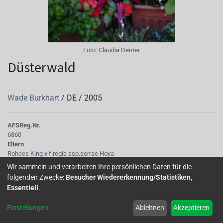
Foto:
Claudia Denter
Düsterwald
Wade Burkhart
/
DE
/
2005
AFS
Reg.Nr.
6860
Eltern
Rohees King
x f.regia ssp.serrae Hoya
Sepalen
Wir sammeln und verarbeiten Ihre persönlichen Daten für die
magenta 60B, schlank
folgenden Zwecke:
Besucher Wiedererkennung/Statistiken,
Korolle/Petalen
Essentiell
.
dkl.schwarzblau 79A, verblühend etwas heller N79B
Knospe/Blüte
Einstellungen
...
Ablehnen
Akzeptieren
einfach, mittelgross
Laub