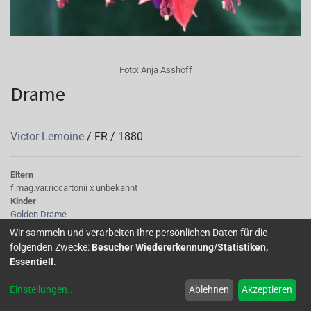
Foto:
Anja Asshoff
Drame
Victor Lemoine
/
FR
/
1880
Eltern
f.mag.var.riccartonii x unbekannt
Kinder
Golden Drame
Tubus
Wir sammeln und verarbeiten Ihre persönlichen Daten für die
rot
folgenden Zwecke:
Besucher Wiedererkennung/Statistiken,
Sepalen
Essentiell
.
rot
Korolle/Petalen
Einstellungen
...
Ablehnen
Akzeptieren
violettblau
Staubgefäße