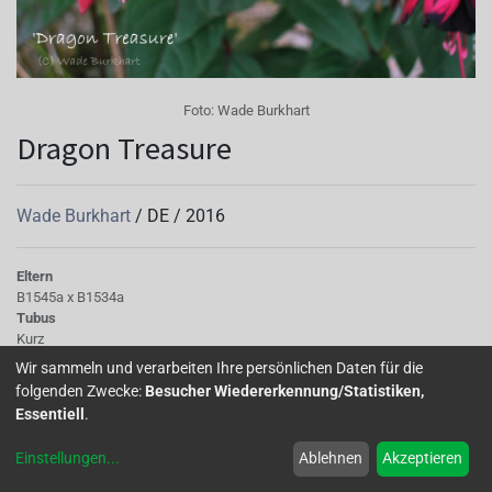
Foto:
Wade Burkhart
Dragon Treasure
Wade Burkhart
/
DE
/
2016
Eltern
B1545a x B1534a
Tubus
Kurz
Wuchs
Wir sammeln und verarbeiten Ihre persönlichen Daten für die
aufrecht -buschig
folgenden Zwecke:
Besucher Wiedererkennung/Statistiken,
Essentiell
.
Diese Sorte hat den heißen Sommer 2015 gut überstanden,
Einstellungen
...
Ablehnen
Akzeptieren
blüht auch im Winter
Autor(en):
Wade Burkhart