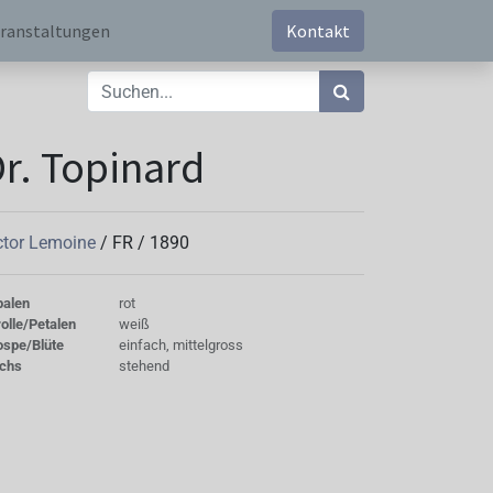
ranstaltungen
Kontakt
r. Topinard
ctor Lemoine
/
FR
/
1890
palen
rot
olle/Petalen
weiß
ospe/Blüte
einfach, mittelgross
chs
stehend