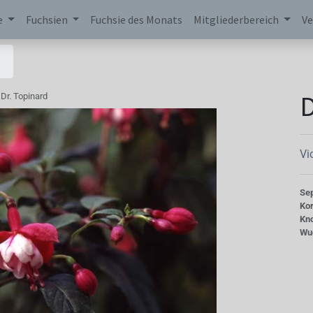
e
Fuchsien
Fuchsie des Monats
Mitgliederbereich
Ve
D
Dr. Topinard
Vi
Se
Kor
Kn
Wu