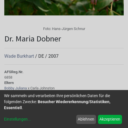
Foto:
Hans-Jürgen Schnur
Dr. Maria Dobner
Wade Burkhart
/
DE
/
2007
AFS
Reg.Nr.
6858
Eltern
Bobby Juliana
x Carla Johnston
Tubus
Wir sammeln und verarbeiten Ihre persönlichen Daten für die
hellrosa 62A, kurz
folgenden Zwecke:
Besucher Wiedererkennung/Statistiken,
Sepalen
Essentiell
.
breit, hellrosa 62A, kurz
Korolle/Petalen
Einstellungen
...
Ablehnen
Akzeptieren
kurz, lebhaftlila 73A, verblüht hellkarminlila 73B
Knospe/Blüte