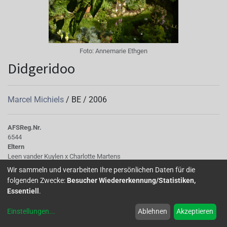
Foto:
Annemarie Ethgen
Didgeridoo
Marcel Michiels
/
BE
/
2006
AFS
Reg.Nr.
6544
Eltern
Leen vander Kuylen x Charlotte Martens
Wir sammeln und verarbeiten Ihre persönlichen Daten für die
folgenden Zwecke:
Besucher Wiedererkennung/Statistiken,
Ihre großen kontrastreichen Blüten sind ein besonderer
Essentiell
.
Hingucker. Ich habe sie im Halbschatten stehen,wo sie
willig blüht. Die Überwinterung im dunklen Keller übersteht
Einstellungen
...
Ablehnen
Akzeptieren
sie gut. ( entnommen aus Kurier 1-2018,Top10 von