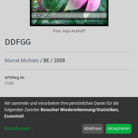
Foto:
Anja Asshoff
DDFGG
Marcel Michiels
/
BE
/
2008
AFS
Reg.Nr.
7155
Eine hübsche Fuchsie mit einem großen Namen. Leider gibt
Wir sammeln und verarbeiten Ihre persönlichen Daten für die
es die Deutsche Dahlien-, Fuchsien- und
folgenden Zwecke:
Besucher Wiedererkennung/Statistiken,
Gladiolengesellschaft nicht mehr. Die Fuchsie hat aber
Essentiell
.
weiter Bestand. Vielleicht nicht gerade eine Sorte für
Einstellungen
...
Ablehnen
Akzeptieren
Anfänger, eher eine Liebhabersorte.
Autor(en):
Anja Asshoff