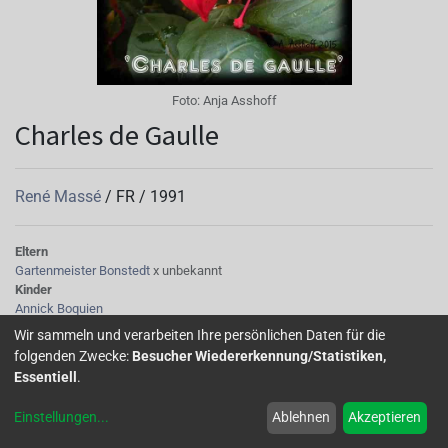
Foto:
Anja Asshoff
Charles de Gaulle
René Massé
/
FR
/
1991
Eltern
Gartenmeister Bonstedt
x unbekannt
Kinder
Annick Boquien
Wir sammeln und verarbeiten Ihre persönlichen Daten für die
folgenden Zwecke:
Besucher Wiedererkennung/Statistiken,
Essentiell
.
Home
Über uns
Galerie
Mitglied werden
Forum
Einstellungen
...
Ablehnen
Akzeptieren
Impressum
Datenschutz