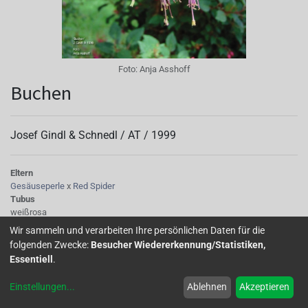
Foto:
Anja Asshoff
Buchen
Josef Gindl & Schnedl /
AT
/
1999
Eltern
Gesäuseperle
x
Red Spider
Tubus
weißrosa
Sepalen
Wir sammeln und verarbeiten Ihre persönlichen Daten für die
weißrosa
folgenden Zwecke:
Besucher Wiedererkennung/Statistiken,
Korolle/Petalen
Essentiell
.
violettrot
Knospe/Blüte
Einstellungen
...
Ablehnen
Akzeptieren
einfach
Wuchs